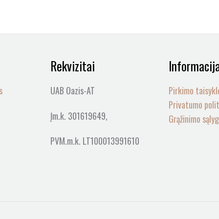
Rekvizitai
Informacij
s
UAB Oazis-AT
Pirkimo taisykl
Privatumo poli
Įm.k. 301619649,
Grąžinimo sąly
PVM.m.k. LT100013991610