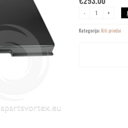
€
293.00
-
+
Kategorija:
Kiti priedai