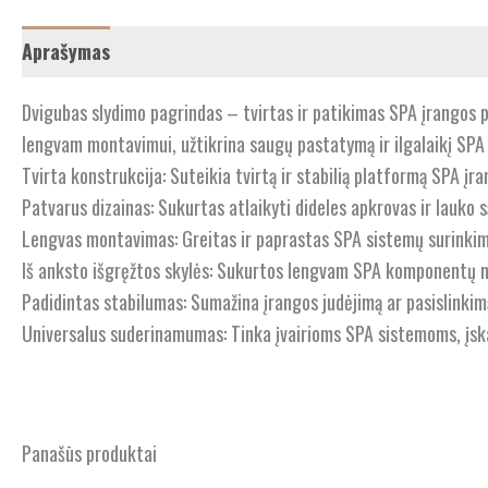
Aprašymas
Dvigubas slydimo pagrindas – tvirtas ir patikimas SPA įrangos pa
lengvam montavimui, užtikrina saugų pastatymą ir ilgalaikį SPA s
Tvirta konstrukcija: Suteikia tvirtą ir stabilią platformą SPA įra
Patvarus dizainas: Sukurtas atlaikyti dideles apkrovas ir lauko s
Lengvas montavimas: Greitas ir paprastas SPA sistemų surinkim
Iš anksto išgręžtos skylės: Sukurtos lengvam SPA komponentų m
Padidintas stabilumas: Sumažina įrangos judėjimą ar pasislinkim
Universalus suderinamumas: Tinka įvairioms SPA sistemoms, įskai
Panašūs produktai