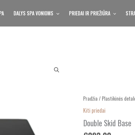
PA
DALYS SPA VONIOMS
PRIEDAI IR PRIEŽIŪRA
STRA
produkto
kiekis:
Double
Skid
Base
Pradžia
/
Plastikinės detal
Kiti priedai
Double Skid Base