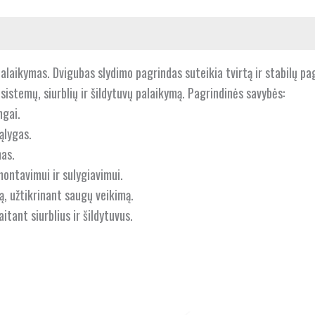
laikymas. Dvigubas slydimo pagrindas suteikia tvirtą ir stabilų pa
istemų, siurblių ir šildytuvų palaikymą. Pagrindinės savybės:
ngai.
ąlygas.
as.
ontavimui ir sulygiavimui.
ą, užtikrinant saugų veikimą.
tant siurblius ir šildytuvus.