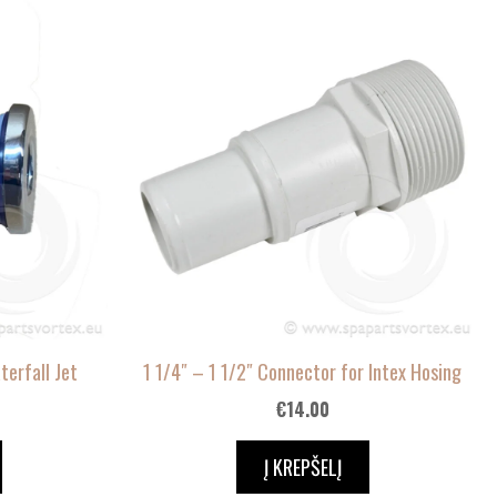
terfall Jet
1 1/4″ – 1 1/2″ Connector for Intex Hosing
€
14.00
Į KREPŠELĮ