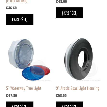
(Front Access)
€
49.00
€
36.60
Į KREPŠELĮ
Į KREPŠELĮ
5″ Waterway True Light
9″ Arctic Spas Light Housing
€
47.80
€
58.00
Į KREPŠELĮ
Į KREPŠELĮ