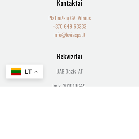
Kontaktai
Platiniškių 6A, Vilnius
+370 649 63333
info@loviaspa.lt
Rekvizitai
UAB Oazis-AT
LT
Įm.k. 301619649,
PVM.m.k. LT100013991610
Informacija
Pirkimo taisyklės