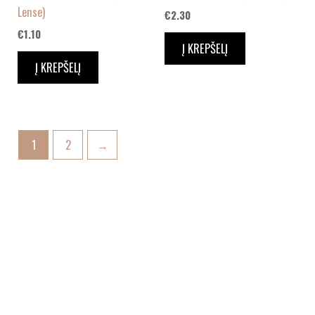
Lense)
€
2.30
€
1.10
Į KREPŠELĮ
Į KREPŠELĮ
1
2
→