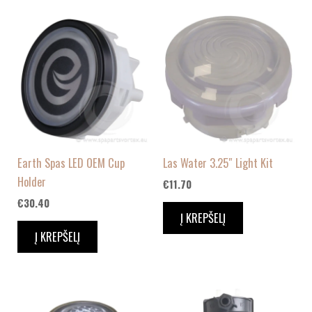
Earth Spas LED OEM Cup
Las Water 3.25″ Light Kit
Holder
€
11.70
€
30.40
Į KREPŠELĮ
Į KREPŠELĮ