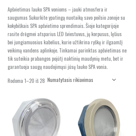
Apšvietimas lauko SPA vonioms – jauki atmosfera ir
saugumas Sukurkite ypatingą nuotaiką savo poilsio zonoje su
kokybiškais SPA apšvietimo sprendimais. Šioje kategorijoje
rasite drėgmei atsparius LED šviestuvus, jų korpusus, lęšius
bei jungiamuosius kabelius, kurie užtikrina ryškų ir ilgaamžį
veikimą vandens aplinkoje. Tinkamai parinktas apšvietimas ne
tik suteikia prabangos pojūtį naktinių maudynių metu, bet ir
garantuoja saugų naudojimąsi jūsų lauko SPA vonia.
Rodoma 1–20 iš 28