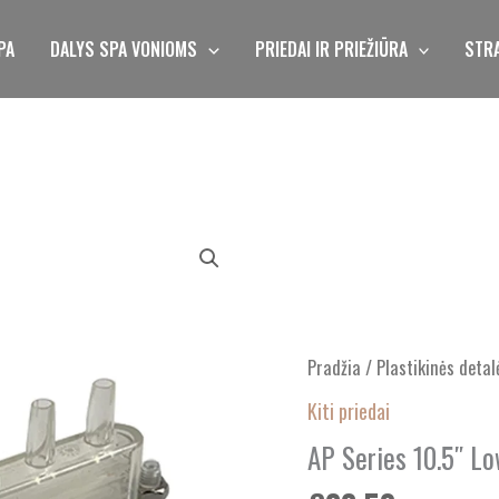
PA
DALYS SPA VONIOMS
PRIEDAI IR PRIEŽIŪRA
STRA
produkto
kiekis:
AP
Series
10.5"
Pradžia
/
Plastikinės detal
Low
Kiti priedai
Profile
AP Series 10.5″ Lo
Waterfall
Clear