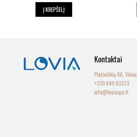
Į KREPŠELĮ
Kontaktai
Platiniškių 6A, Vilniu
+370 649 63333
info@loviaspa.lt