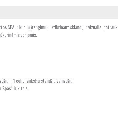
irtas SPA ir kubilų įrengimui, užtikrinant sklandų ir vizualiai patrau
sūkurinėmis voniomis.
žiu ir 1 colio lanksčiu standžiu vamzdžiu
 Spas“ ir kitais.