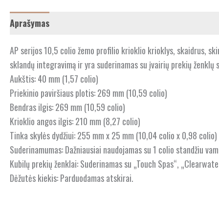
Aprašymas
AP serijos 10,5 colio žemo profilio krioklio krioklys, skaidrus, sk
sklandų integravimą ir yra suderinamas su įvairių prekių ženklų 
Aukštis: 40 mm (1,57 colio)
Priekinio paviršiaus plotis: 269 mm (10,59 colio)
Bendras ilgis: 269 mm (10,59 colio)
Krioklio angos ilgis: 210 mm (8,27 colio)
Tinka skylės dydžiui: 255 mm x 25 mm (10,04 colio x 0,98 colio)
Suderinamumas: Dažniausiai naudojamas su 1 colio standžiu vamzd
Kubilų prekių ženklai: Suderinamas su „Touch Spas“, „Clearwater
Dėžutės kiekis: Parduodamas atskirai.