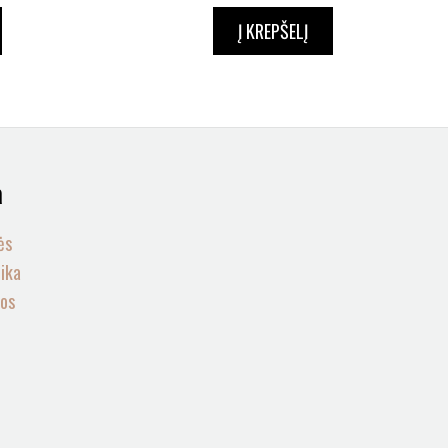
Į KREPŠELĮ
a
ės
tika
gos