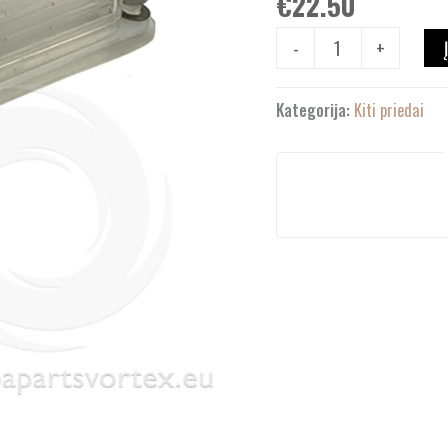
€
22.50
-
+
Kategorija:
Kiti priedai