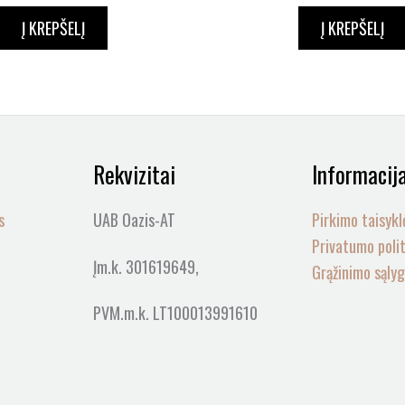
Į KREPŠELĮ
Į KREPŠELĮ
Rekvizitai
Informacij
s
UAB Oazis-AT
Pirkimo taisykl
Privatumo poli
Įm.k. 301619649,
Grąžinimo sąly
PVM.m.k. LT100013991610