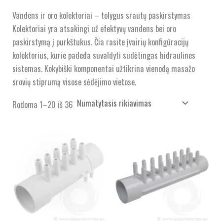
Vandens ir oro kolektoriai – tolygus srautų paskirstymas
Kolektoriai yra atsakingi už efektyvų vandens bei oro
paskirstymą į purkštukus. Čia rasite įvairių konfigūracijų
kolektorius, kurie padeda suvaldyti sudėtingas hidraulines
sistemas. Kokybiški komponentai užtikrina vienodą masažo
srovių stiprumą visose sėdėjimo vietose.
Rodoma 1–20 iš 36