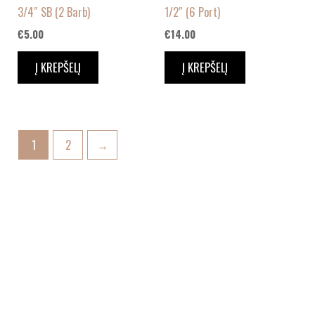
3/4″ SB (2 Barb)
1/2″ (6 Port)
€
5.00
€
14.00
Į KREPŠELĮ
Į KREPŠELĮ
1
2
→