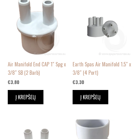
Air Manifold End CAP 1″ Spg x
Earth Spas Air Manifold 1.5″ x
3/8″ SB (2 Barb)
3/8″ (4 Port)
€
3.80
€
3.30
Į KREPŠELĮ
Į KREPŠELĮ