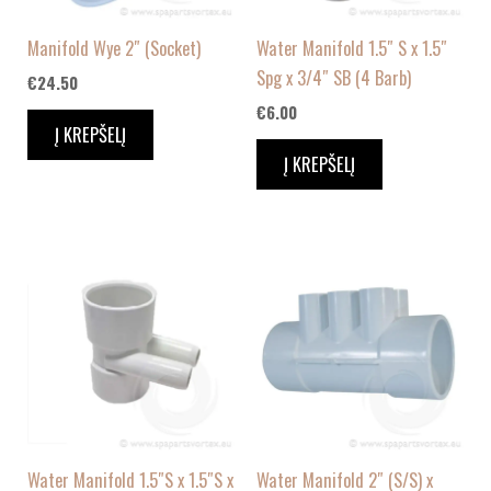
Manifold Wye 2″ (Socket)
Water Manifold 1.5″ S x 1.5″
Spg x 3/4″ SB (4 Barb)
€
24.50
€
6.00
Į KREPŠELĮ
Į KREPŠELĮ
Water Manifold 1.5″S x 1.5″S x
Water Manifold 2″ (S/S) x