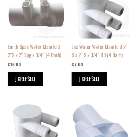
Earth Spas Water Manifold
Las Water Water Manifold 2″
2″S x 2″ Spg x 3/4″ (4 Barb)
S x 2″ S x 3/4″ RB (4 Barb)
€
16.00
€
7.00
Į KREPŠELĮ
Į KREPŠELĮ