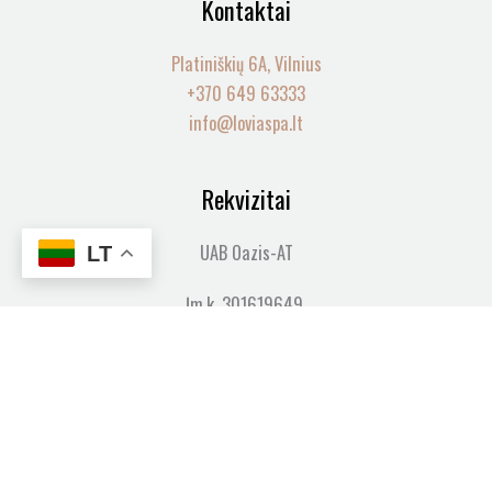
Kontaktai
Platiniškių 6A, Vilnius
+370 649 63333
info@loviaspa.lt
Rekvizitai
UAB Oazis-AT
LT
Įm.k. 301619649,
PVM.m.k. LT100013991610
Informacija
Pirkimo taisyklės