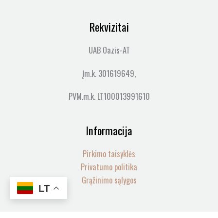
Rekvizitai
UAB Oazis-AT
Įm.k. 301619649,
PVM.m.k. LT100013991610
Informacija
Pirkimo taisyklės
Privatumo politika
Grąžinimo sąlygos
LT
produkto