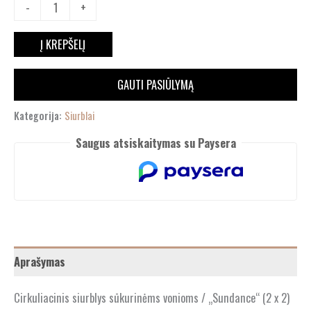
-
+
Į KREPŠELĮ
GAUTI PASIŪLYMĄ
Kategorija:
Siurblai
Saugus atsiskaitymas su Paysera
Aprašymas
Cirkuliacinis siurblys sūkurinėms vonioms / „Sundance“ (2 x 2)