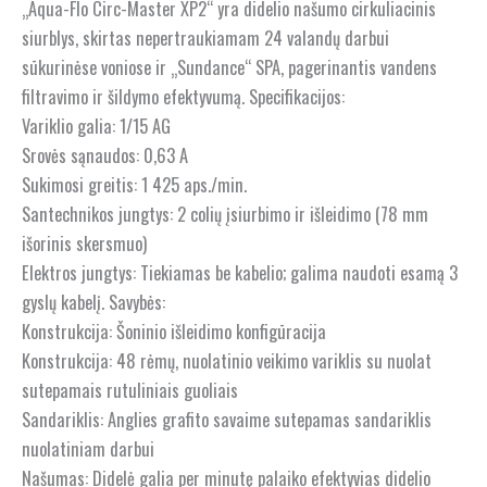
„Aqua-Flo Circ-Master XP2“ yra didelio našumo cirkuliacinis
siurblys, skirtas nepertraukiamam 24 valandų darbui
sūkurinėse voniose ir „Sundance“ SPA, pagerinantis vandens
filtravimo ir šildymo efektyvumą. Specifikacijos:
Variklio galia: 1/15 AG
Srovės sąnaudos: 0,63 A
Sukimosi greitis: 1 425 aps./min.
Santechnikos jungtys: 2 colių įsiurbimo ir išleidimo (78 mm
išorinis skersmuo)
Elektros jungtys: Tiekiamas be kabelio; galima naudoti esamą 3
gyslų kabelį. Savybės:
Konstrukcija: Šoninio išleidimo konfigūracija
Konstrukcija: 48 rėmų, nuolatinio veikimo variklis su nuolat
sutepamais rutuliniais guoliais
Sandariklis: Anglies grafito savaime sutepamas sandariklis
nuolatiniam darbui
Našumas: Didelė galia per minutę palaiko efektyvias didelio