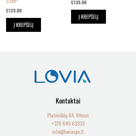
0.5HP
€
139.00
€
129.00
Į KREPŠELĮ
Į KREPŠELĮ
Kontaktai
Platiniškių 6A, Vilnius
+370 649 63333
info@loviaspa.lt