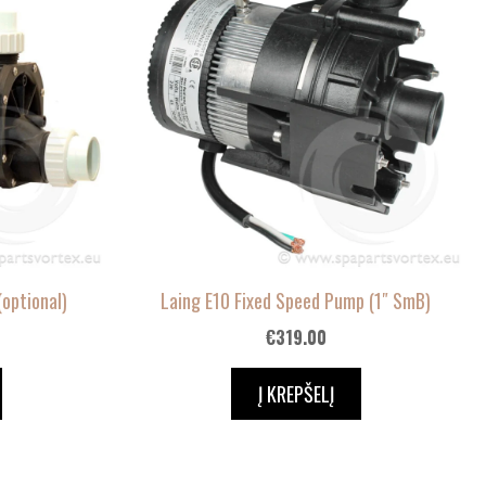
(optional)
Laing E10 Fixed Speed Pump (1″ SmB)
€
319.00
Į KREPŠELĮ