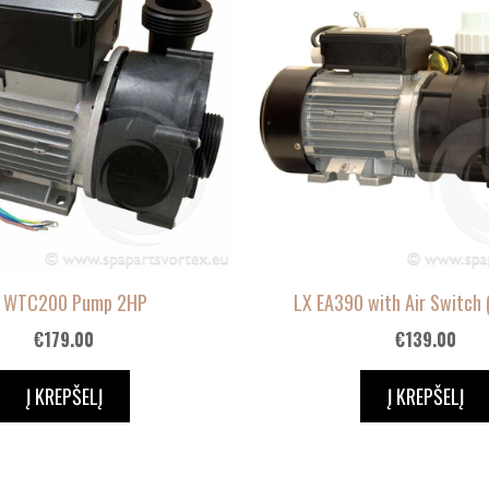
 WTC200 Pump 2HP
LX EA390 with Air Switch 
€
179.00
€
139.00
Į KREPŠELĮ
Į KREPŠELĮ