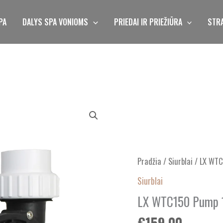
PA
DALYS SPA VONIOMS
PRIEDAI IR PRIEŽIŪRA
STRA
produkto
kiekis:
LX
WTC150
Pradžia
/
Siurblai
/ LX WTC
Pump
1.5HP
Siurblai
LX WTC150 Pump 
€
159.00