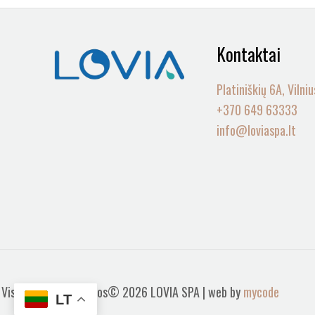
Kontaktai
Platiniškių 6A, Vilniu
+370 649 63333
info@loviaspa.lt
Visos teisės saugomos© 2026 LOVIA SPA | web by
mycode
LT