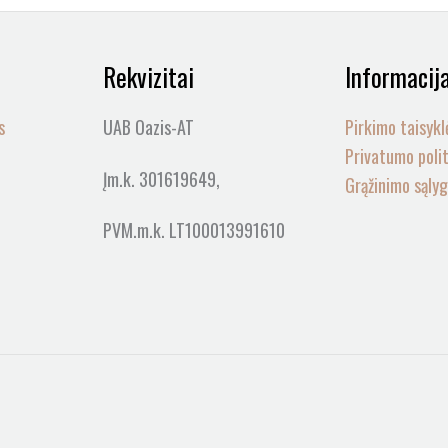
Rekvizitai
Informacij
s
UAB Oazis-AT
Pirkimo taisykl
Privatumo poli
Įm.k. 301619649,
Grąžinimo sąly
PVM.m.k. LT100013991610