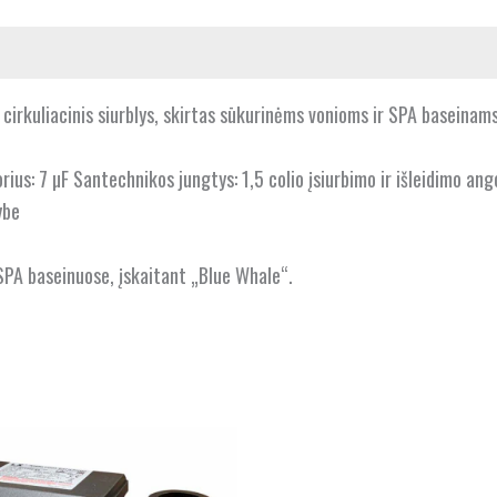
cirkuliacinis siurblys, skirtas sūkurinėms vonioms ir SPA baseina
rius: 7 µF Santechnikos jungtys: 1,5 colio įsiurbimo ir išleidimo an
ybe
PA baseinuose, įskaitant „Blue Whale“.