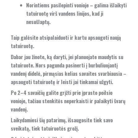
Norintiems pasilepinti vonioje – galima išlaikyti
tatuiruotę virš vandens linijos, kad ji
nesušlaptų.
Taip galėsite atsipalaiduoti ir kartu apsaugoti naują
tatuiruotę.
Dabar jau žinote, ką daryti, jei planuojate maudytis su
tatuiruote. Nors pagunda pasinerti į burbuliuojantį
vandenį didelė, pirmąsias kelias savaites svarbiausia –
apsaugoti tatuiruotę ir leisti jai tinkamai užgyti.
Po 2–4 savaičių galite grįžti prie įprasto poilsio
vonioje, tačiau stenkitės neperkaisti ir palaikyti švarų
vandenį.
Laikydamiesi šių patarimų, išsaugosite tiek savo
sveikatą, tiek tatuiruotės grožį.