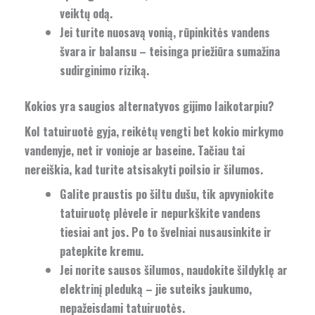
veiktų odą.
Jei turite nuosavą vonią, rūpinkitės vandens
švara ir balansu – teisinga priežiūra sumažina
sudirginimo riziką.
Kokios yra saugios alternatyvos gijimo laikotarpiu?
Kol tatuiruotė gyja, reikėtų vengti bet kokio mirkymo
vandenyje, net ir vonioje ar baseine. Tačiau tai
nereiškia, kad turite atsisakyti poilsio ir šilumos.
Galite praustis po šiltu dušu, tik apvyniokite
tatuiruotę plėvele ir nepurkškite vandens
tiesiai ant jos. Po to švelniai nusausinkite ir
patepkite kremu.
Jei norite sausos šilumos, naudokite šildyklę ar
elektrinį pleduką – jie suteiks jaukumo,
nepažeisdami tatuiruotės.