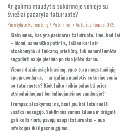
Ar galima maudytis sukūrinėje vonioje su
šviežiai padaryta tatuiruote?
Parašykite komentarą
/
Patarimai
/ Autorius
tomas1089
Kiekvienas, kas yra pasidaręs tatuiruotę, žino, kad tai
– įdomi, asmeniška patirtis, tačiau kartu ir
atsakomybė už tinkamą priežiūrą. Juk nenorėtumėte
sugadinti naujo piešinio po viso įdėto darbo.
Vienas dažniausių klausimų, ypač tarp mėgstančiųjų
spa procedūras, – ar galima naudotis sukūrine vonia
po tatuiruotės? Kiek laiko reikia palaukti prieš
atsipalaiduojant burbuliuojančiame vandenyje?
Trumpas atsakymas: ne, bent jau kol tatuiruotė
visiškai nesugijo. Sukūrinės vonios šiluma ir drėgmė
gali kelti rimtų pavojų naujai tatuiruotei – nuo
infekcijos iki ilgesnio gijimo.