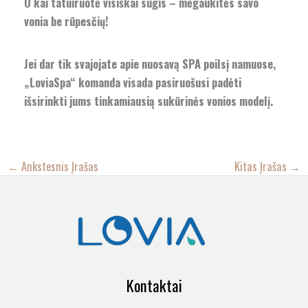
O kai tatuiruotė visiškai sugis – mėgaukitės savo
vonia be rūpesčių!
Jei dar tik svajojate apie nuosavą SPA poilsį namuose,
„LoviaSpa“ komanda visada pasiruošusi padėti
išsirinkti jums tinkamiausią sukūrinės vonios modelį.
←
Ankstesnis Įrašas
Kitas Įrašas
→
Kontaktai