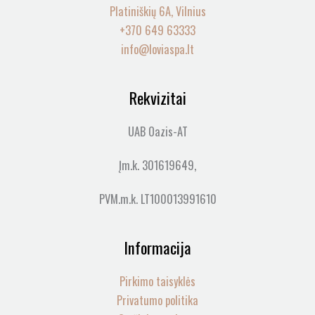
Platiniškių 6A, Vilnius
+370 649 63333
info@loviaspa.lt
Rekvizitai
UAB Oazis-AT
Įm.k. 301619649,
PVM.m.k. LT100013991610
Informacija
Pirkimo taisyklės
Privatumo politika