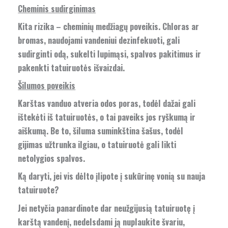
Cheminis sudirginimas
Kita rizika – cheminių medžiagų poveikis. Chloras ar
bromas, naudojami vandeniui dezinfekuoti, gali
sudirginti odą, sukelti lupimąsi, spalvos pakitimus ir
pakenkti tatuiruotės išvaizdai.
Šilumos poveikis
Karštas vanduo atveria odos poras, todėl dažai gali
ištekėti iš tatuiruotės, o tai paveiks jos ryškumą ir
aiškumą. Be to, šiluma suminkština šašus, todėl
gijimas užtrunka ilgiau, o tatuiruotė gali likti
netolygios spalvos.
Ką daryti, jei vis dėlto įlipote į sukūrinę vonią su nauja
tatuiruote?
Jei netyčia panardinote dar neužgijusią tatuiruotę į
karštą vandenį, nedelsdami ją nuplaukite švariu,