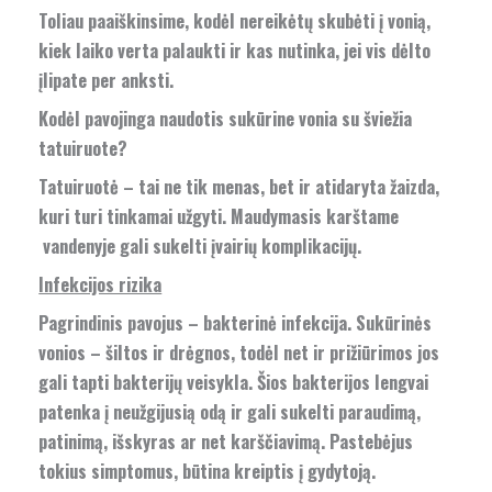
Toliau paaiškinsime, kodėl nereikėtų skubėti į vonią,
kiek laiko verta palaukti ir kas nutinka, jei vis dėlto
įlipate per anksti.
Kodėl pavojinga naudotis sukūrine vonia su šviežia
tatuiruote?
Tatuiruotė – tai ne tik menas, bet ir atidaryta žaizda,
kuri turi tinkamai užgyti. Maudymasis karštame
vandenyje gali sukelti įvairių komplikacijų.
Infekcijos rizika
Pagrindinis pavojus – bakterinė infekcija. Sukūrinės
vonios – šiltos ir drėgnos, todėl net ir prižiūrimos jos
gali tapti bakterijų veisykla. Šios bakterijos lengvai
patenka į neužgijusią odą ir gali sukelti paraudimą,
patinimą, išskyras ar net karščiavimą. Pastebėjus
tokius simptomus, būtina kreiptis į gydytoją.