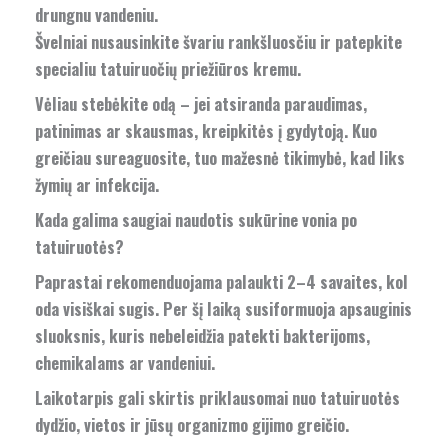
drungnu vandeniu.
Švelniai nusausinkite švariu rankšluosčiu ir patepkite
specialiu tatuiruočių priežiūros kremu.
Vėliau stebėkite odą – jei atsiranda paraudimas,
patinimas ar skausmas, kreipkitės į gydytoją. Kuo
greičiau sureaguosite, tuo mažesnė tikimybė, kad liks
žymių ar infekcija.
Kada galima saugiai naudotis sukūrine vonia po
tatuiruotės?
Paprastai rekomenduojama palaukti 2–4 savaites, kol
oda visiškai sugis. Per šį laiką susiformuoja apsauginis
sluoksnis, kuris nebeleidžia patekti bakterijoms,
chemikalams ar vandeniui.
Laikotarpis gali skirtis priklausomai nuo tatuiruotės
dydžio, vietos ir jūsų organizmo gijimo greičio.