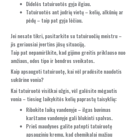
Didelės tatuiruotės gyja ilgiau.
Tatuiruotės ant judrių vietų – kelių, alkūnių ar
pėdų – taip pat gyja lėčiau.
Jei nesate tikri, pasitarkite su tatuiruočių meistru –
jis geriausiai įvertins jūsų situaciją.
Taip pat nepamirškite, kad gijimo greitis priklauso nuo
amžiaus, odos tipo ir bendros sveikatos.
Kaip apsaugoti tatuiruotę, kai vėl pradėsite naudotis
sukūrine vonia?
Kai tatuiruotė visiškai užgis, vėl galėsite mėgautis
vonia – tiesiog laikykitės kelių paprastų taisyklių:
Ribokite laiką vandenyje – ilgas buvimas
karštame vandenyje gali blukinti spalvas.
Prieš maudynes galite patepti tatuiruotę
apsauginiu kremu, kad chemikalai mažiau