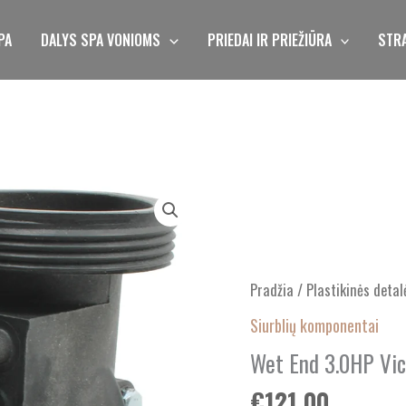
PA
DALYS SPA VONIOMS
PRIEDAI IR PRIEŽIŪRA
STRA
produkto
kiekis:
Wet
End
Pradžia
/
Plastikinės detal
3.0HP
Vico
Siurblių komponentai
Ultrajet
Wet End 3.0HP Vic
(Ultima)
€
121.00