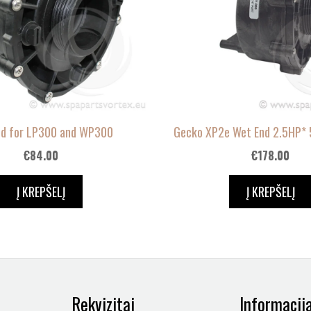
nd for LP300 and WP300
Gecko XP2e Wet End 2.5HP* 5
€
84.00
€
178.00
Į KREPŠELĮ
Į KREPŠELĮ
Rekvizitai
Informacij