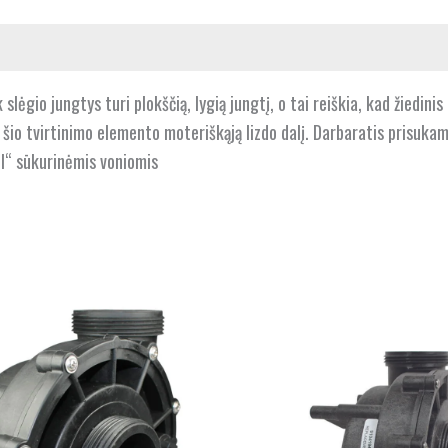
slėgio jungtys turi plokščią, lygią jungtį, o tai reiškia, kad žiedinis
o šio tvirtinimo elemento moteriškąją lizdo dalį. Darbaratis prisukam
l“ sūkurinėmis voniomis