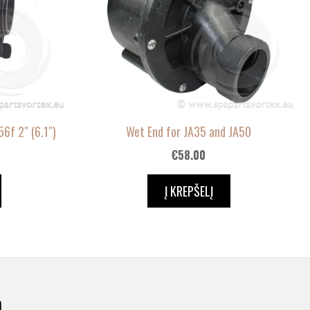
6f 2″ (6.1″)
Wet End for JA35 and JA50
€
58.00
Į KREPŠELĮ
a