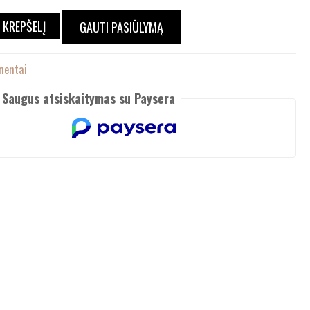
Į KREPŠELĮ
GAUTI PASIŪLYMĄ
nentai
Saugus atsiskaitymas su Paysera