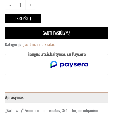
-
+
Į KREPŠELĮ
GAUTI PASIŪLYMĄ
Kategorija:
Įsiurbimas ir drenažas
Saugus atsiskaitymas su Paysera
Aprašymas
„Waterway“ žemo profilio drenažas, 3/4 colio, nerūdijančio