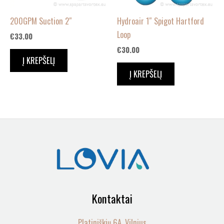
200GPM Suction 2″
Hydroair 1″ Spigot Hartford
Loop
€
33.00
€
30.00
Į KREPŠELĮ
Į KREPŠELĮ
Kontaktai
Platiniškių 6A, Vilnius