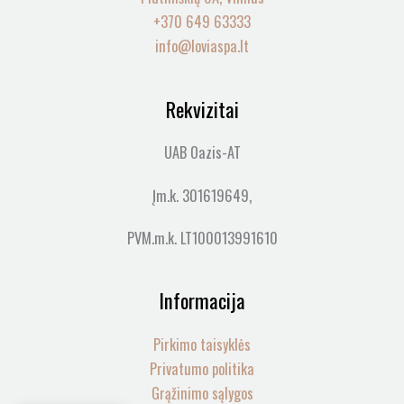
+370 649 63333
info@loviaspa.lt
Rekvizitai
UAB Oazis-AT
Įm.k. 301619649,
PVM.m.k. LT100013991610
Informacija
Pirkimo taisyklės
Privatumo politika
Grąžinimo sąlygos