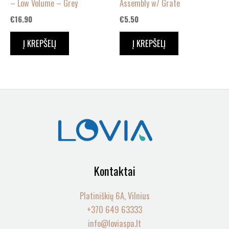
– Low Volume – Grey
Assembly w/ Grate
€
16.90
€
5.50
Į KREPŠELĮ
Į KREPŠELĮ
Kontaktai
Platiniškių 6A, Vilnius
+370 649 63333
info@loviaspa.lt