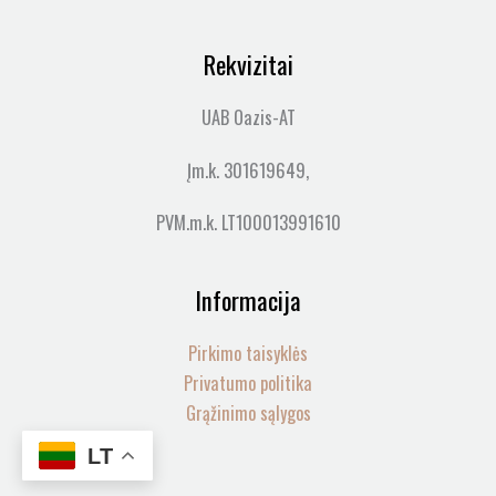
Rekvizitai
UAB Oazis-AT
Įm.k. 301619649,
PVM.m.k. LT100013991610
Informacija
Pirkimo taisyklės
Privatumo politika
Grąžinimo sąlygos
LT