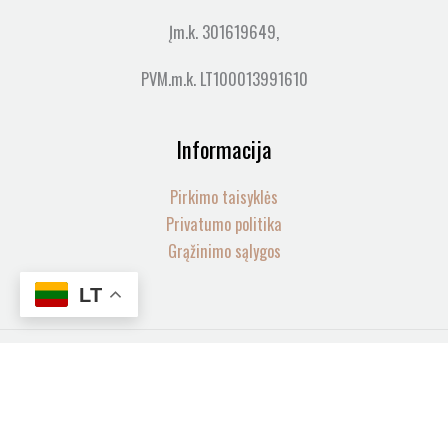
Įm.k. 301619649,
PVM.m.k. LT100013991610
Informacija
Pirkimo taisyklės
Privatumo politika
Grąžinimo sąlygos
LT
produkto
Visos teisės saugomos© 2026 LOVIA SPA | web by
mycode
-
+
kiekis:
Water
Į KREPŠELĮ
Manifold