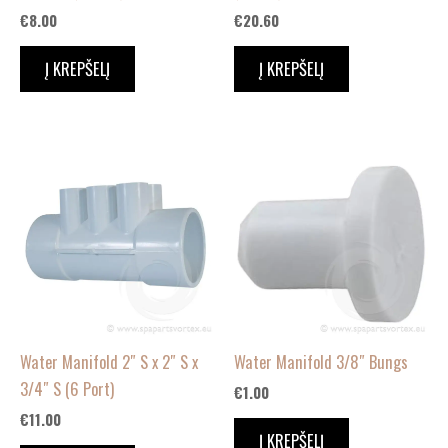
€
8.00
€
20.60
Į KREPŠELĮ
Į KREPŠELĮ
Water Manifold 2″ S x 2″ S x
Water Manifold 3/8″ Bungs
3/4″ S (6 Port)
€
1.00
€
11.00
Į KREPŠELĮ