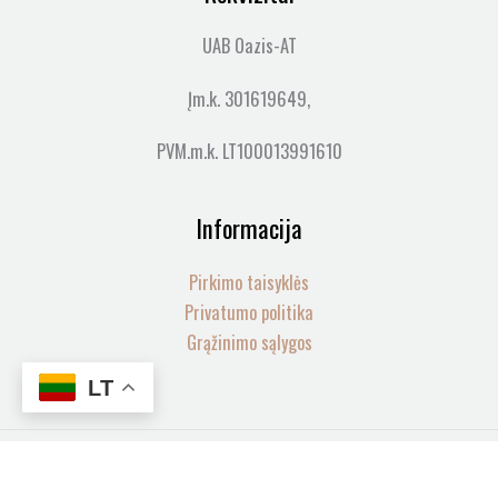
UAB Oazis-AT
Įm.k. 301619649,
PVM.m.k. LT100013991610
Informacija
Pirkimo taisyklės
Privatumo politika
Grąžinimo sąlygos
LT
produkto
Visos teisės saugomos© 2026 LOVIA SPA | web by
mycode
-
+
kiekis: