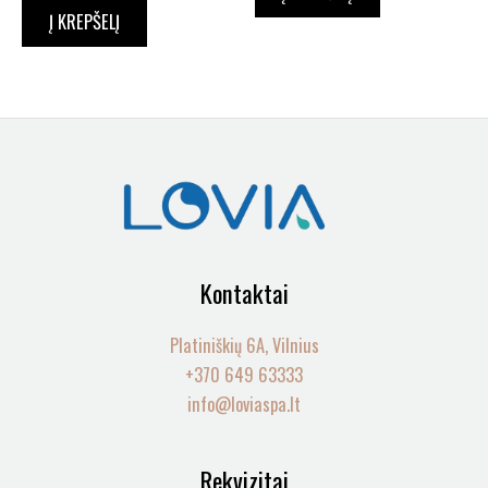
Į KREPŠELĮ
Kontaktai
Platiniškių 6A, Vilnius
+370 649 63333
info@loviaspa.lt
Rekvizitai