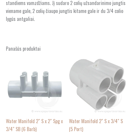
standiems vamzdžiams. Jį sudaro 2 colių užsandarinimo jungtis
viename gale, 2 colių čiaupo jungtis kitame gale ir du 3/4 colio
lygūs antgaliai.
Panašūs produktai
Water Manifold 2″ S x 2″ Spg x
Water Manifold 2″ S x 3/4″ S
3/4″ SB (6 Barb)
(5 Port)