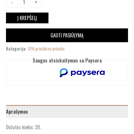
-
+
Į KREPŠELĮ
GAUTI PASIŪLYMĄ
Kategorija:
SPA priežiūros priedai
Saugus atsiskaitymas su Paysera
Aprašymas
Dėžutės kiekis: 20.