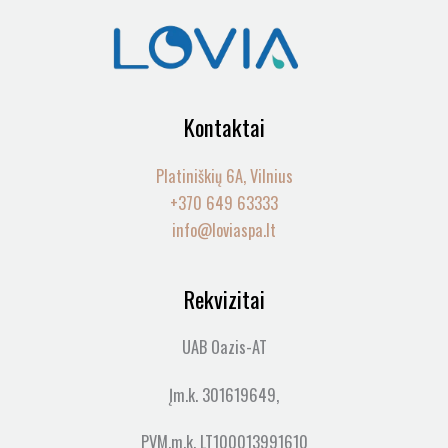
Kontaktai
Platiniškių 6A, Vilnius
+370 649 63333
info@loviaspa.lt
Rekvizitai
UAB Oazis-AT
Įm.k. 301619649,
PVM.m.k. LT100013991610