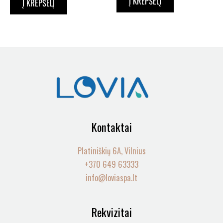
Į KREPŠELĮ
Į KREPŠELĮ
Kontaktai
Platiniškių 6A, Vilnius
+370 649 63333
info@loviaspa.lt
Rekvizitai