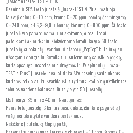
„LaMotte Insta-TEST 4 Plus“
Baseino ir SPA testo juostelė „Insta-TEST 4 Plus“ matuoja
laisvąjį chlorą 0–10 ppm, bromą 0–20 ppm, bendrą šarmingumą
0–240 ppm, pH 6,2–9,0 ir bendrą kietumą 0–800 ppm. Ši testo
juostelė yra panardinama ir nuskaitoma, o rezultatai
pateikiami akimirksniu. Kiekviename buteliuke yra 50 testo
juostelių, supakuotų į vandeniui atsparų „PopTop“ buteliuką su
užsegamu dangteliu. Butelis turi suformuotą sausiklio įdėklą,
kuris apsaugo juosteles nuo drėgmės ir UV spindulių. „Insta-
TEST 4 Plus“ juostelė idealiai tinka SPA baseinų savininkams,
kuriems reikia atlikti svarbiausius tyrimus, kad būtų užtikrintas
tobulas vandens balansas. Butelyje yra 50 juostelių.
Matmenys: 89 mm x 40 mmNaudojimas:
Pamerkite juostelę, 3 kartus pasukiokite, išimkite pagalvėle į
viršų, nenukratykite vandens pertekliaus.
Nekiškite į buteliuką šlapių pirštų.
Parametrų diapazonas Laisvasis chloras 0–10 ppm Bromas 0–