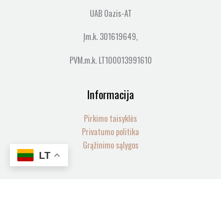
UAB Oazis-AT
Įm.k. 301619649,
PVM.m.k. LT100013991610
Informacija
Pirkimo taisyklės
Privatumo politika
Grąžinimo sąlygos
LT
produkto
-
+
kiekis:
Visos teisės saugomos© 2026 LOVIA SPA | web by
mycode
LaMotte
Į KREPŠELĮ