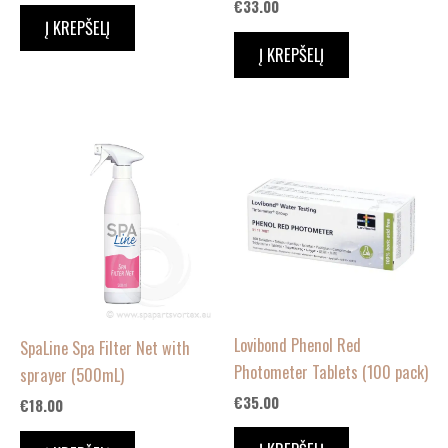
€
33.00
Į KREPŠELĮ
Į KREPŠELĮ
Lovibond Phenol Red
SpaLine Spa Filter Net with
Photometer Tablets (100 pack)
sprayer (500mL)
€
35.00
€
18.00