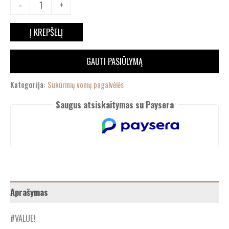
-
+
Į KREPŠELĮ
GAUTI PASIŪLYMĄ
Kategorija:
Sukūrinių vonių pagalvėlės
Saugus atsiskaitymas su Paysera
Aprašymas
#VALUE!