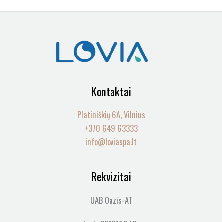
Kontaktai
Platiniškių 6A, Vilnius
+370 649 63333
info@loviaspa.lt
Rekvizitai
UAB Oazis-AT