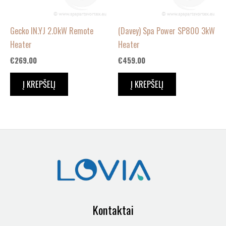
Gecko IN.YJ 2.0kW Remote
(Davey) Spa Power SP800 3kW
Heater
Heater
€
269.00
€
459.00
Į KREPŠELĮ
Į KREPŠELĮ
Kontaktai