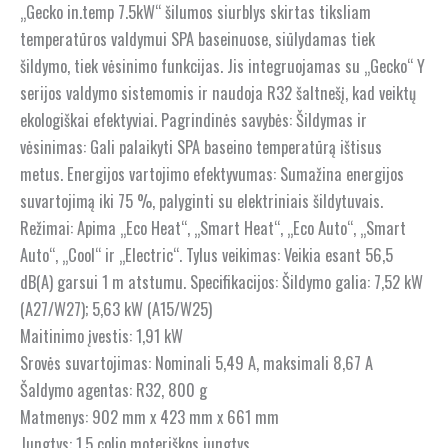
„Gecko in.temp 7.5kW“ šilumos siurblys skirtas tiksliam
temperatūros valdymui SPA baseinuose, siūlydamas tiek
šildymo, tiek vėsinimo funkcijas. Jis integruojamas su „Gecko“ Y
serijos valdymo sistemomis ir naudoja R32 šaltnešį, kad veiktų
ekologiškai efektyviai. Pagrindinės savybės: Šildymas ir
vėsinimas: Gali palaikyti SPA baseino temperatūrą ištisus
metus. Energijos vartojimo efektyvumas: Sumažina energijos
suvartojimą iki 75 %, palyginti su elektriniais šildytuvais.
Režimai: Apima „Eco Heat“, „Smart Heat“, „Eco Auto“, „Smart
Auto“, „Cool“ ir „Electric“. Tylus veikimas: Veikia esant 56,5
dB(A) garsui 1 m atstumu. Specifikacijos: Šildymo galia: 7,52 kW
(A27/W27); 5,63 kW (A15/W25)
Maitinimo įvestis: 1,91 kW
Srovės suvartojimas: Nominali 5,49 A, maksimali 8,67 A
Šaldymo agentas: R32, 800 g
Matmenys: 902 mm x 423 mm x 661 mm
Jungtys: 1,5 colio moteriškos jungtys