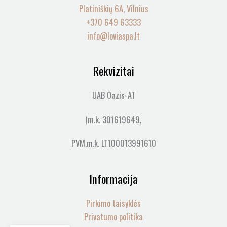
Platiniškių 6A, Vilnius
+370 649 63333
info@loviaspa.lt
Rekvizitai
UAB Oazis-AT
Įm.k. 301619649,
PVM.m.k. LT100013991610
Informacija
Pirkimo taisyklės
Privatumo politika