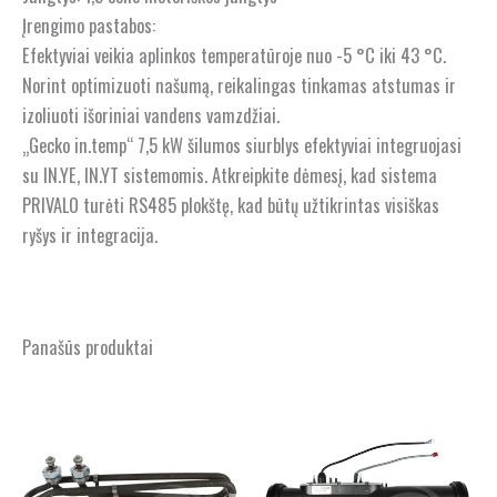
Įrengimo pastabos:
Efektyviai veikia aplinkos temperatūroje nuo -5 °C iki 43 °C.
Norint optimizuoti našumą, reikalingas tinkamas atstumas ir
izoliuoti išoriniai vandens vamzdžiai.
„Gecko in.temp“ 7,5 kW šilumos siurblys efektyviai integruojasi
su IN.YE, IN.YT sistemomis. Atkreipkite dėmesį, kad sistema
PRIVALO turėti RS485 plokštę, kad būtų užtikrintas visiškas
ryšys ir integracija.
Panašūs produktai