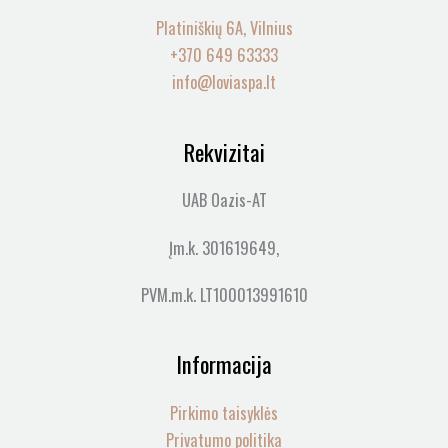
Platiniškių 6A, Vilnius
+370 649 63333
info@loviaspa.lt
Rekvizitai
UAB Oazis-AT
Įm.k. 301619649,
PVM.m.k. LT100013991610
Informacija
Pirkimo taisyklės
Privatumo politika