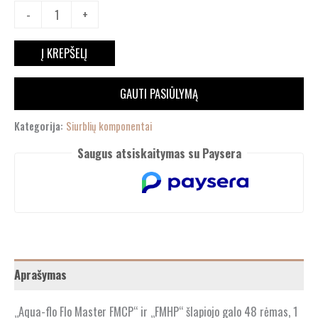
-
+
Į KREPŠELĮ
GAUTI PASIŪLYMĄ
Kategorija:
Siurblių komponentai
Saugus atsiskaitymas su Paysera
Aprašymas
„Aqua-flo Flo Master FMCP“ ir „FMHP“ šlapiojo galo 48 rėmas, 1