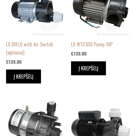
LX DH1.0 with Air Switch
LX WTC100 Pump 1HP
(optional)
€
139.00
€
139.00
Į KREPŠELĮ
Į KREPŠELĮ