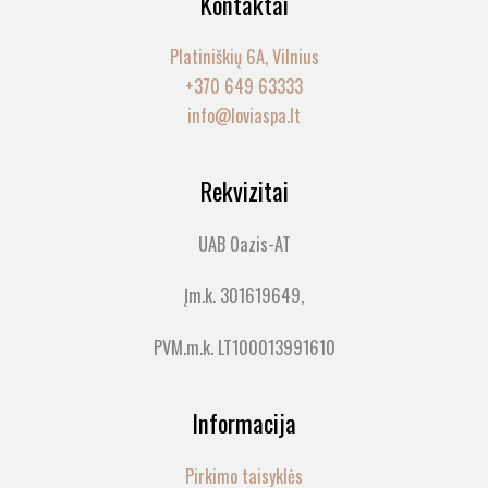
Kontaktai
Platiniškių 6A, Vilnius
+370 649 63333
info@loviaspa.lt
Rekvizitai
UAB Oazis-AT
Įm.k. 301619649,
PVM.m.k. LT100013991610
Informacija
Pirkimo taisyklės