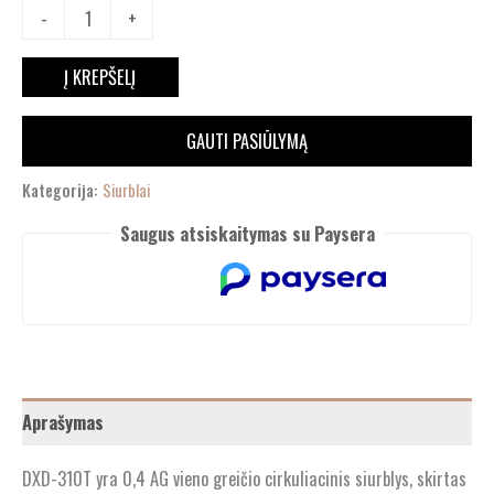
-
+
Į KREPŠELĮ
GAUTI PASIŪLYMĄ
Kategorija:
Siurblai
Saugus atsiskaitymas su Paysera
Aprašymas
DXD-310T yra 0,4 AG vieno greičio cirkuliacinis siurblys, skirtas