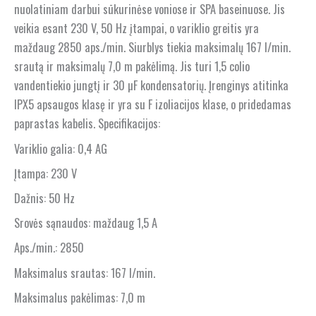
nuolatiniam darbui sūkurinėse voniose ir SPA baseinuose. Jis
veikia esant 230 V, 50 Hz įtampai, o variklio greitis yra
maždaug 2850 aps./min. Siurblys tiekia maksimalų 167 l/min.
srautą ir maksimalų 7,0 m pakėlimą. Jis turi 1,5 colio
vandentiekio jungtį ir 30 µF kondensatorių. Įrenginys atitinka
IPX5 apsaugos klasę ir yra su F izoliacijos klase, o pridedamas
paprastas kabelis. Specifikacijos:
Variklio galia: 0,4 AG
Įtampa: 230 V
Dažnis: 50 Hz
Srovės sąnaudos: maždaug 1,5 A
Aps./min.: 2850
Maksimalus srautas: 167 l/min.
Maksimalus pakėlimas: 7,0 m