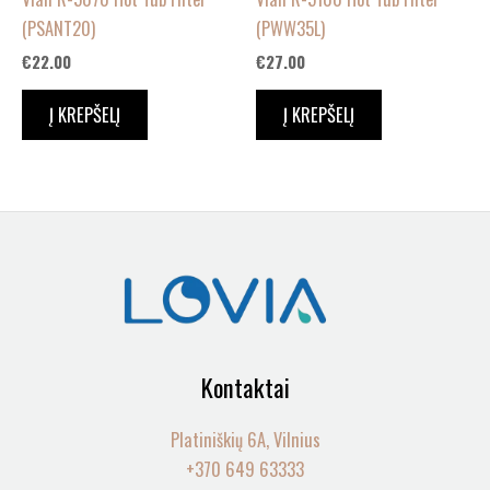
(PSANT20)
(PWW35L)
€
22.00
€
27.00
Į KREPŠELĮ
Į KREPŠELĮ
Kontaktai
Platiniškių 6A, Vilnius
+370 649 63333