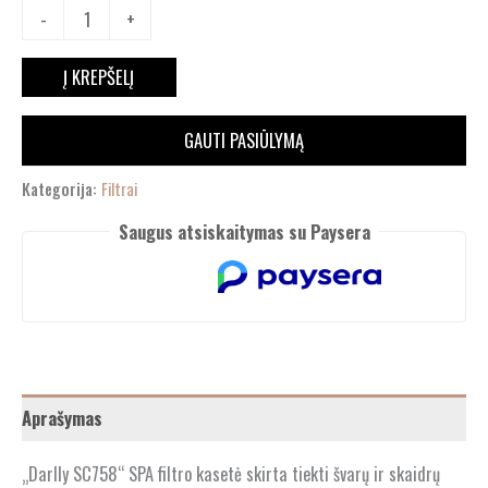
-
+
Į KREPŠELĮ
GAUTI PASIŪLYMĄ
Kategorija:
Filtrai
Saugus atsiskaitymas su Paysera
Aprašymas
„Darlly SC758“ SPA filtro kasetė skirta tiekti švarų ir skaidrų