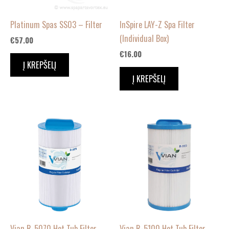
Platinum Spas SS03 – Filter
InSpire LAY-Z Spa Filter
(Individual Box)
€
57.00
€
16.00
Į KREPŠELĮ
Į KREPŠELĮ
Vian R-5070 Hot Tub Filter
Vian R-5100 Hot Tub Filter