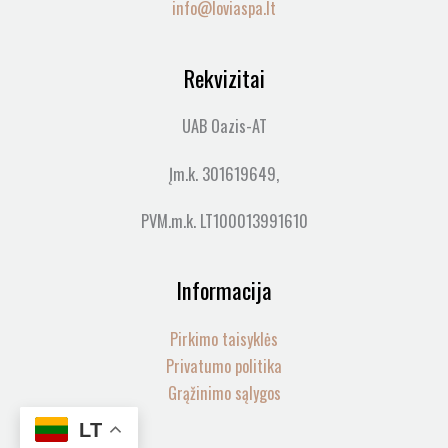
info@loviaspa.lt
Rekvizitai
UAB Oazis-AT
Įm.k. 301619649,
PVM.m.k. LT100013991610
Informacija
Pirkimo taisyklės
Privatumo politika
Grąžinimo sąlygos
LT