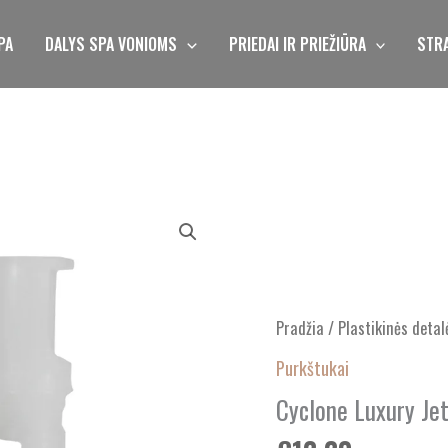
PA
DALYS SPA VONIOMS
PRIEDAI IR PRIEŽIŪRA
STRA
produkto
kiekis:
Cyclone
Luxury
Jet,
Pradžia
/
Plastikinės detal
Adj
Purkštukai
Swirl,
Cyclone Luxury Jet
Textured,
Grey