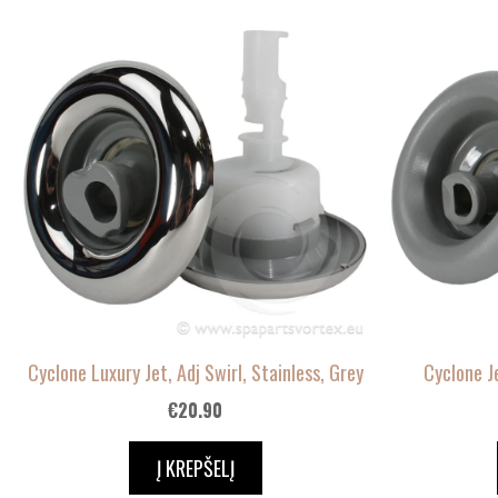
Cyclone Luxury Jet, Adj Swirl, Stainless, Grey
Cyclone Je
€
20.90
Į KREPŠELĮ