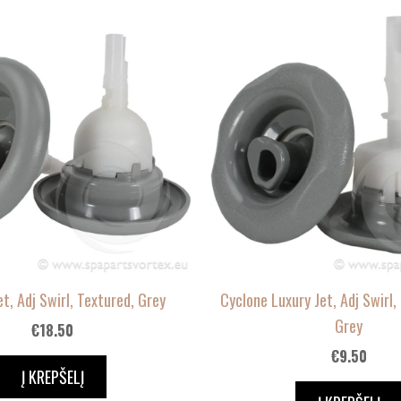
t, Adj Swirl, Textured, Grey
Cyclone Luxury Jet, Adj Swirl,
Grey
€
18.50
€
9.50
Į KREPŠELĮ