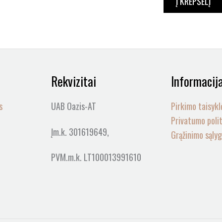
Į KREPŠELĮ
Rekvizitai
Informacij
s
UAB Oazis-AT
Pirkimo taisykl
Privatumo poli
Įm.k. 301619649,
Grąžinimo sąly
PVM.m.k. LT100013991610