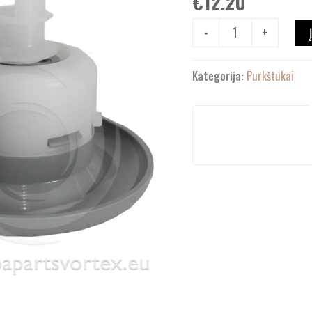
€
12.20
-
+
Kategorija:
Purkštukai