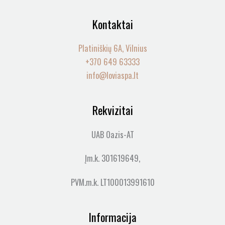
Kontaktai
Platiniškių 6A, Vilnius
+370 649 63333
info@loviaspa.lt
Rekvizitai
UAB Oazis-AT
Įm.k. 301619649,
PVM.m.k. LT100013991610
Informacija