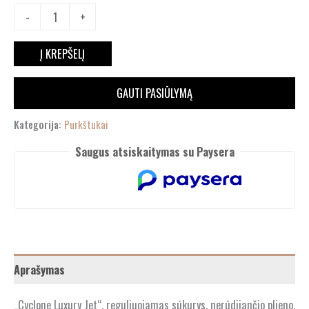
-
+
Į KREPŠELĮ
GAUTI PASIŪLYMĄ
Kategorija:
Purkštukai
Saugus atsiskaitymas su Paysera
Aprašymas
„Cyclone Luxury Jet“, reguliuojamas sūkurys, nerūdijančio plieno,