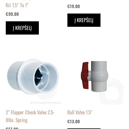
Kit 1.5″ To 1″
€
19.00
€
99.00
Į KREPŠELĮ
Į KREPŠELĮ
2″ Flapper Check Valve 2.5-
Ball Valve 1.5″
8lbs. Spring
€
13.00
€
17.00