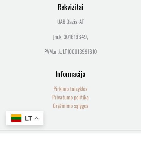
Rekvizitai
UAB Oazis-AT
Įm.k. 301619649,
PVM.m.k. LT100013991610
Informacija
Pirkimo taisyklės
Privatumo politika
Grąžinimo sąlygos
LT
produkto