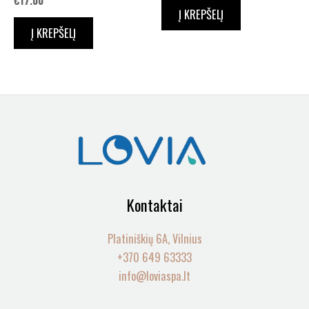
Į KREPŠELĮ
Į KREPŠELĮ
Kontaktai
Platiniškių 6A, Vilnius
+370 649 63333
info@loviaspa.lt