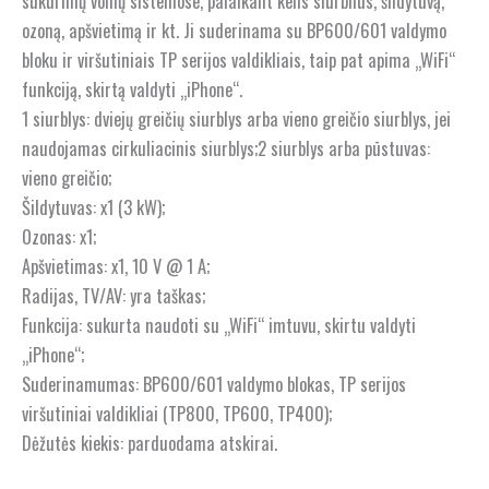
sūkurinių vonių sistemose, palaikant kelis siurblius, šildytuvą,
ozoną, apšvietimą ir kt. Ji suderinama su BP600/601 valdymo
bloku ir viršutiniais TP serijos valdikliais, taip pat apima „WiFi“
funkciją, skirtą valdyti „iPhone“.
1 siurblys: dviejų greičių siurblys arba vieno greičio siurblys, jei
naudojamas cirkuliacinis siurblys;2 siurblys arba pūstuvas:
vieno greičio;
Šildytuvas: x1 (3 kW);
Ozonas: x1;
Apšvietimas: x1, 10 V @ 1 A;
Radijas, TV/AV: yra taškas;
Funkcija: sukurta naudoti su „WiFi“ imtuvu, skirtu valdyti
„iPhone“;
Suderinamumas: BP600/601 valdymo blokas, TP serijos
viršutiniai valdikliai (TP800, TP600, TP400);
Dėžutės kiekis: parduodama atskirai.