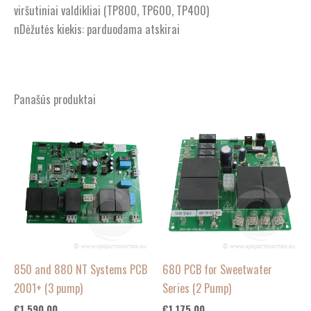
viršutiniai valdikliai (TP800, TP600, TP400)
nDėžutės kiekis: parduodama atskirai
Panašūs produktai
850 and 880 NT Systems PCB
680 PCB for Sweetwater
2001+ (3 pump)
Series (2 Pump)
€
1,590.00
€
1,175.00