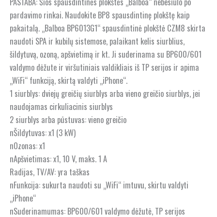
PASTABA: Šios spausdintinės plokštės „Balboa“ nebesiūlo po
pardavimo rinkai. Naudokite BP8 spausdintinę plokštę kaip
pakaitalą. „Balboa BP6013G1“ spausdintinė plokštė CZM8 skirta
naudoti SPA ir kubilų sistemose, palaikant kelis siurblius,
šildytuvą, ozoną, apšvietimą ir kt. Ji suderinama su BP600/601
valdymo dėžute ir viršutiniais valdikliais iš TP serijos ir apima
„WiFi“ funkciją, skirtą valdyti „iPhone“.
1 siurblys: dviejų greičių siurblys arba vieno greičio siurblys, jei
naudojamas cirkuliacinis siurblys
2 siurblys arba pūstuvas: vieno greičio
nŠildytuvas: x1 (3 kW)
nOzonas: x1
nApšvietimas: x1, 10 V, maks. 1 A
Radijas, TV/AV: yra taškas
nFunkcija: sukurta naudoti su „WiFi“ imtuvu, skirtu valdyti
„iPhone“
nSuderinamumas: BP600/601 valdymo dėžutė, TP serijos