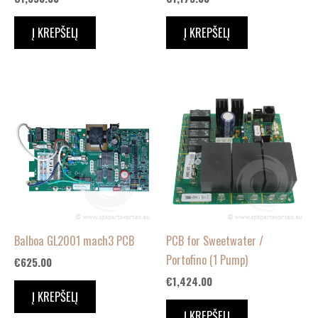
Į KREPŠELĮ
Į KREPŠELĮ
Balboa GL2001 mach3 PCB
PCB for Sweetwater /
Portofino (1 Pump)
€
625.00
€
1,424.00
Į KREPŠELĮ
Į KREPŠELĮ