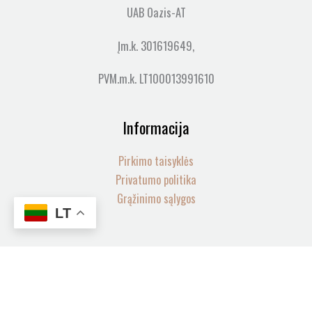
UAB Oazis-AT
Įm.k. 301619649,
PVM.m.k. LT100013991610
Informacija
Pirkimo taisyklės
Privatumo politika
Grąžinimo sąlygos
LT
produkto
-
+
kiekis:
Visos teisės saugomos© 2026 LOVIA SPA | web by
mycode
Balboa
Į KREPŠELĮ
BP6013G1