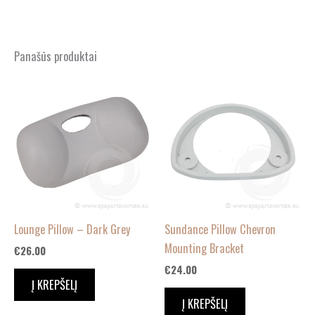
Panašūs produktai
Lounge Pillow – Dark Grey
Sundance Pillow Chevron
Mounting Bracket
€
26.00
€
24.00
Į KREPŠELĮ
Į KREPŠELĮ