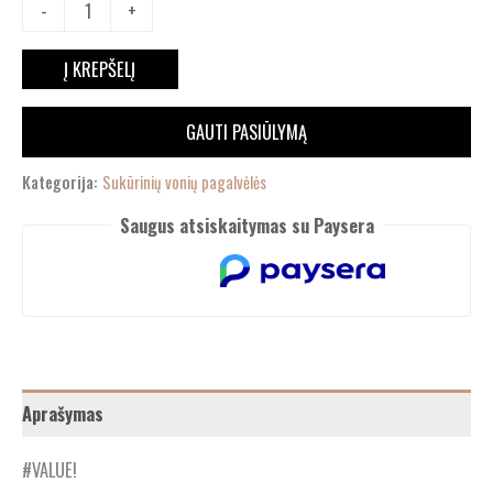
-
+
Į KREPŠELĮ
GAUTI PASIŪLYMĄ
Kategorija:
Sukūrinių vonių pagalvėlės
Saugus atsiskaitymas su Paysera
Aprašymas
#VALUE!