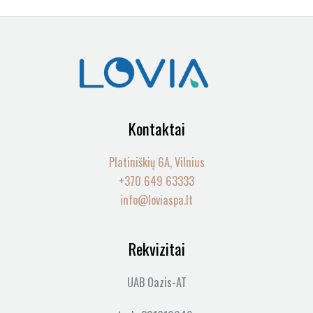
Kontaktai
Platiniškių 6A, Vilnius
+370 649 63333
info@loviaspa.lt
Rekvizitai
UAB Oazis-AT