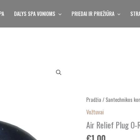
PA
DALYS SPA VONIOMS
PRIEDAI IR PRIEŽIŪRA
STRA
produkto
kiekis:
Air
Relief
Pradžia
/
Santechnikos ko
Plug
O-
Vožtuvai
Ring
Air Relief Plug O-
(For
€
1.00
Bleed