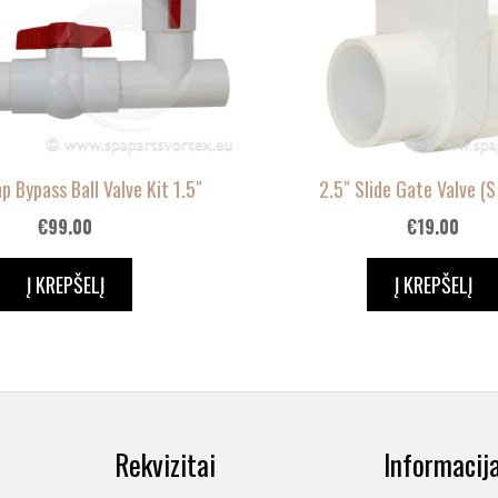
 Bypass Ball Valve Kit 1.5″
2.5″ Slide Gate Valve (S
€
99.00
€
19.00
Į KREPŠELĮ
Į KREPŠELĮ
Rekvizitai
Informacij