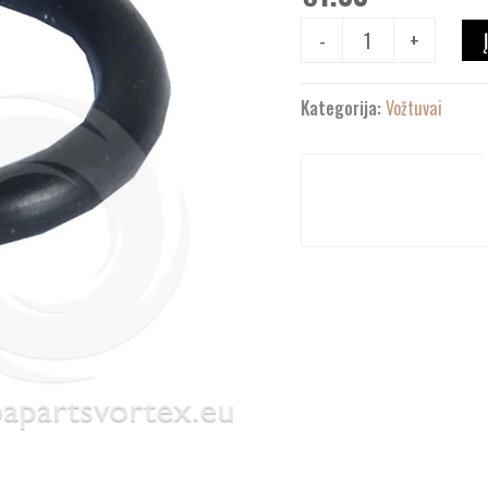
Valves)
-
+
Kategorija:
Vožtuvai