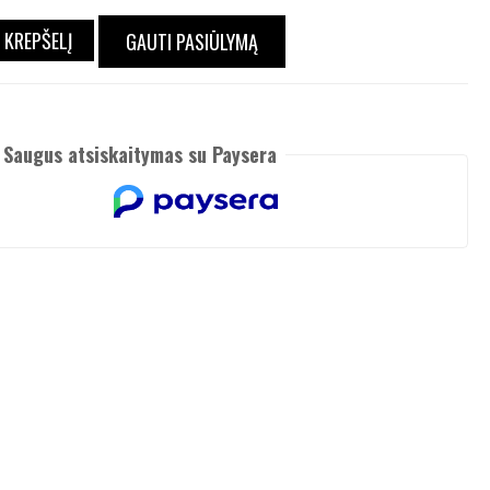
Į KREPŠELĮ
GAUTI PASIŪLYMĄ
Saugus atsiskaitymas su Paysera