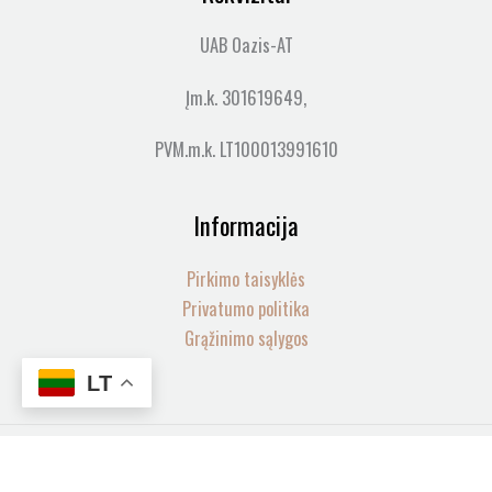
UAB Oazis-AT
Įm.k. 301619649,
PVM.m.k. LT100013991610
Informacija
Pirkimo taisyklės
Privatumo politika
Grąžinimo sąlygos
LT
produkto
Visos teisės saugomos© 2026 LOVIA SPA | web by
mycode
-
+
kiekis: