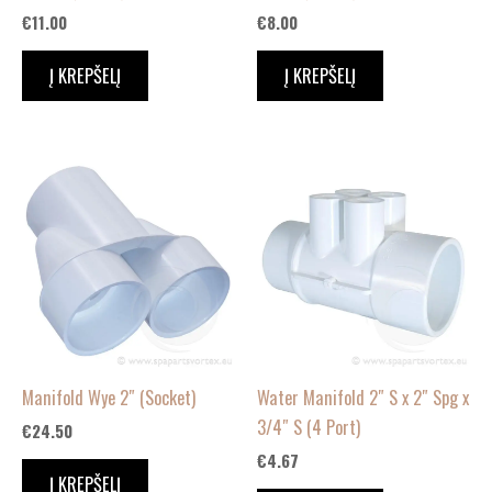
€
11.00
€
8.00
Į KREPŠELĮ
Į KREPŠELĮ
Manifold Wye 2″ (Socket)
Water Manifold 2″ S x 2″ Spg x
3/4″ S (4 Port)
€
24.50
€
4.67
Į KREPŠELĮ