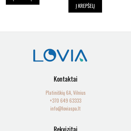
Į KREPŠELĮ
Kontaktai
Platiniškių 6A, Vilnius
+370 649 63333
info@loviaspa.lt
Rekvizitai