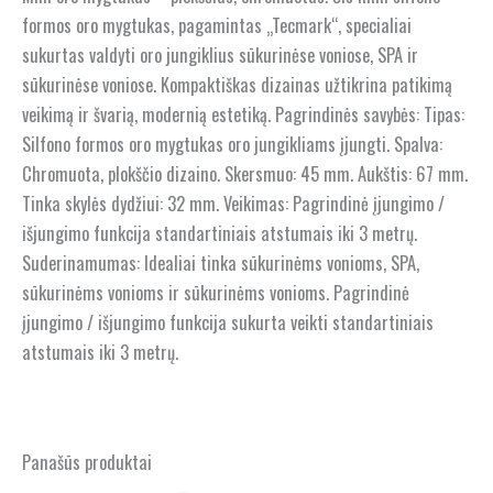
formos oro mygtukas, pagamintas „Tecmark“, specialiai
sukurtas valdyti oro jungiklius sūkurinėse voniose, SPA ir
sūkurinėse voniose. Kompaktiškas dizainas užtikrina patikimą
veikimą ir švarią, modernią estetiką. Pagrindinės savybės: Tipas:
Silfono formos oro mygtukas oro jungikliams įjungti. Spalva:
Chromuota, plokščio dizaino. Skersmuo: 45 mm. Aukštis: 67 mm.
Tinka skylės dydžiui: 32 mm. Veikimas: Pagrindinė įjungimo /
išjungimo funkcija standartiniais atstumais iki 3 metrų.
Suderinamumas: Idealiai tinka sūkurinėms vonioms, SPA,
sūkurinėms vonioms ir sūkurinėms vonioms. Pagrindinė
įjungimo / išjungimo funkcija sukurta veikti standartiniais
atstumais iki 3 metrų.
Panašūs produktai