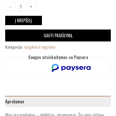
-
+
Į KREPŠELĮ
GAUTI PASIŪLYMĄ
Kategorija:
Jungikliai ir mygtukai
Saugus atsiskaitymas su Paysera
Aprašymas
Mini oro mygtukas – plokščias, chromuotas. Šis mini silfono