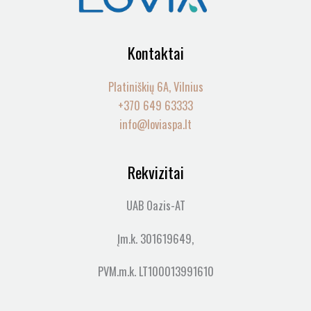
Kontaktai
Platiniškių 6A, Vilnius
+370 649 63333
info@loviaspa.lt
Rekvizitai
UAB Oazis-AT
Įm.k. 301619649,
PVM.m.k. LT100013991610