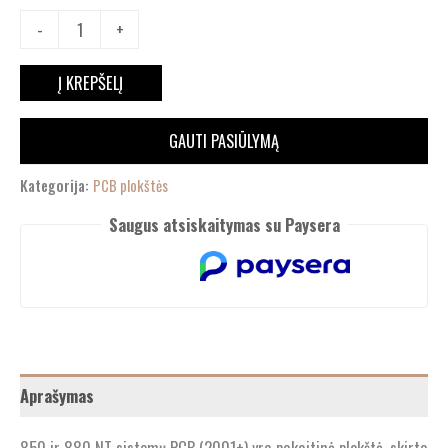
-
+
Į KREPŠELĮ
GAUTI PASIŪLYMĄ
Kategorija:
PCB plokštės
Saugus atsiskaitymas su Paysera
Aprašymas
850 ir 880 NT sistemų PCB (2001+) yra pakaitinė plokštė, skirta