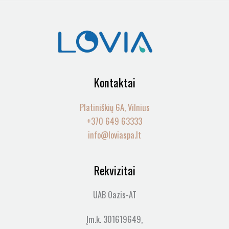
Kontaktai
Platiniškių 6A, Vilnius
+370 649 63333
info@loviaspa.lt
Rekvizitai
UAB Oazis-AT
Įm.k. 301619649,