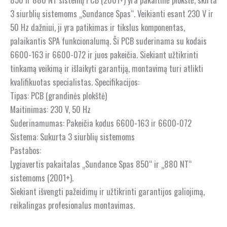
3 siurblių sistemoms „Sundance Spas“. Veikianti esant 230 V ir
50 Hz dažniui, ji yra patikimas ir tikslus komponentas,
palaikantis SPA funkcionalumą. Ši PCB suderinama su kodais
6600-163 ir 6600-072 ir juos pakeičia. Siekiant užtikrinti
tinkamą veikimą ir išlaikyti garantiją, montavimą turi atlikti
kvalifikuotas specialistas. Specifikacijos:
Tipas: PCB (grandinės plokštė)
Maitinimas: 230 V, 50 Hz
Suderinamumas: Pakeičia kodus 6600-163 ir 6600-072
Sistema: Sukurta 3 siurblių sistemoms
Pastabos:
Lygiavertis pakaitalas „Sundance Spas 850“ ir „880 NT“
sistemoms (2001+).
Siekiant išvengti pažeidimų ir užtikrinti garantijos galiojimą,
reikalingas profesionalus montavimas.