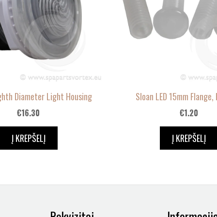
ghth Diameter Light Housing
Sloan LED 15mm Flange, 
€
16.30
€
1.20
Į KREPŠELĮ
Į KREPŠELĮ
Rekvizitai
Informacij