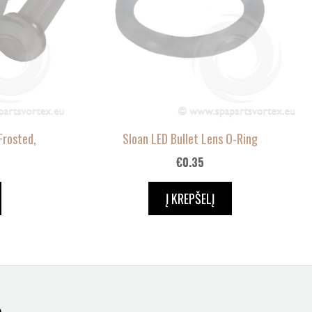
Frosted,
Sloan LED Bullet Lens O-Ring
€
0.35
Į KREPŠELĮ
a