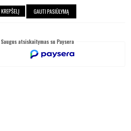
Į KREPŠELĮ
GAUTI PASIŪLYMĄ
Saugus atsiskaitymas su Paysera