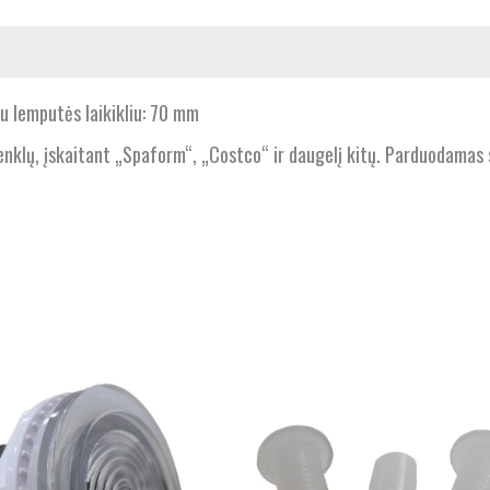
u lemputės laikikliu: 70 mm
nklų, įskaitant „Spaform“, „Costco“ ir daugelį kitų. Parduodamas su