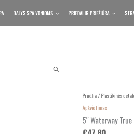
PA
DALYS SPA VONIOMS
PRIEDAI IR PRIEŽIŪRA
STRA
produkto
kiekis:
5"
Waterway
Pradžia
/
Plastikinės detal
True
Light
Apšvietimas
5″ Waterway True 
€
47.80