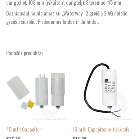
dangtelio), 103 mm (įskaitant dangtelį). Skersmuo: 45 mm.
Dažniausiai naudojamas su „Waterway“ 2 greičių 2 AG didelio
greičio siurbliu. Pridedamas laidas ir du laidai.
Panašūs produktai
45 mfd Capacitor
16 mfd Capacitor with Leads
€
26.40
€
14.90