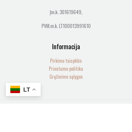
Įm.k. 301619649,
PVM.m.k. LT100013991610
Informacija
Pirkimo taisyklės
Privatumo politika
Grąžinimo sąlygos
LT
produkto
Visos teisės saugomos© 2026 LOVIA SPA | web by
mycode
-
+
kiekis:
35
Į KREPŠELĮ
mfd