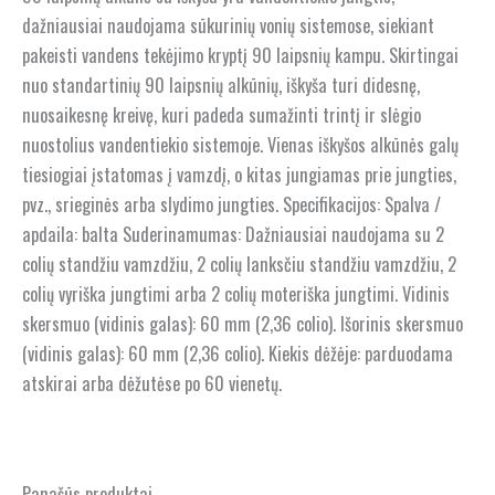
dažniausiai naudojama sūkurinių vonių sistemose, siekiant
pakeisti vandens tekėjimo kryptį 90 laipsnių kampu. Skirtingai
nuo standartinių 90 laipsnių alkūnių, iškyša turi didesnę,
nuosaikesnę kreivę, kuri padeda sumažinti trintį ir slėgio
nuostolius vandentiekio sistemoje. Vienas iškyšos alkūnės galų
tiesiogiai įstatomas į vamzdį, o kitas jungiamas prie jungties,
pvz., srieginės arba slydimo jungties. Specifikacijos: Spalva /
apdaila: balta Suderinamumas: Dažniausiai naudojama su 2
colių standžiu vamzdžiu, 2 colių lanksčiu standžiu vamzdžiu, 2
colių vyriška jungtimi arba 2 colių moteriška jungtimi. Vidinis
skersmuo (vidinis galas): 60 mm (2,36 colio). Išorinis skersmuo
(vidinis galas): 60 mm (2,36 colio). Kiekis dėžėje: parduodama
atskirai arba dėžutėse po 60 vienetų.
Panašūs produktai