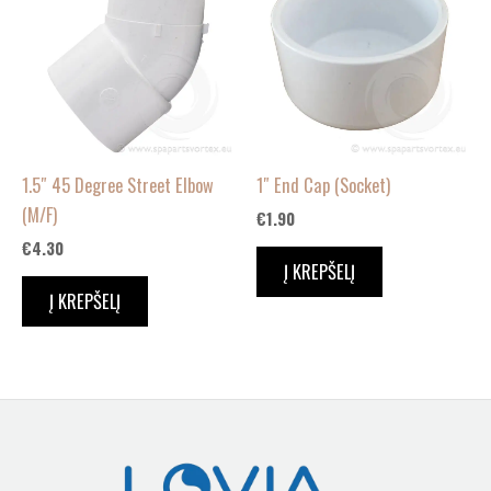
1.5″ 45 Degree Street Elbow
1″ End Cap (Socket)
(M/F)
€
1.90
€
4.30
Į KREPŠELĮ
Į KREPŠELĮ