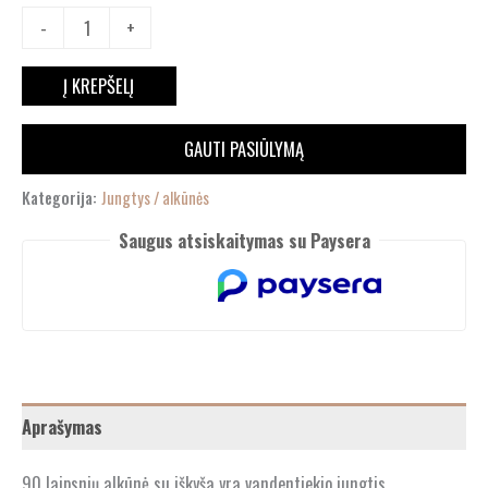
-
+
Į KREPŠELĮ
GAUTI PASIŪLYMĄ
Kategorija:
Jungtys / alkūnės
Saugus atsiskaitymas su Paysera
Aprašymas
90 laipsnių alkūnė su iškyša yra vandentiekio jungtis,