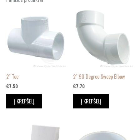
2″ Tee
2″ 90 Degree Sweep Elbow
€
7.50
€
7.70
Į KREPŠELĮ
Į KREPŠELĮ