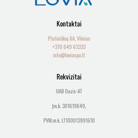
Kontaktai
Platiniškių 6A, Vilnius
+370 649 63333
info@loviaspa.lt
Rekvizitai
UAB Oazis-AT
Įm.k. 301619649,
PVM.m.k. LT100013991610