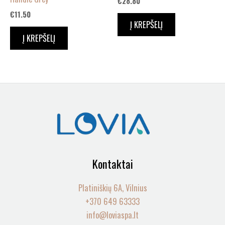
€
28.80
€
11.50
Į KREPŠELĮ
Į KREPŠELĮ
Kontaktai
Platiniškių 6A, Vilnius
+370 649 63333
info@loviaspa.lt