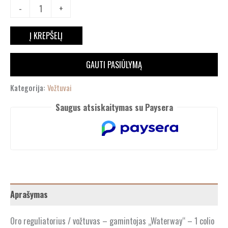
-
+
Į KREPŠELĮ
GAUTI PASIŪLYMĄ
Kategorija:
Vožtuvai
Saugus atsiskaitymas su Paysera
Aprašymas
Oro reguliatorius / vožtuvas – gamintojas „Waterway“ – 1 colio