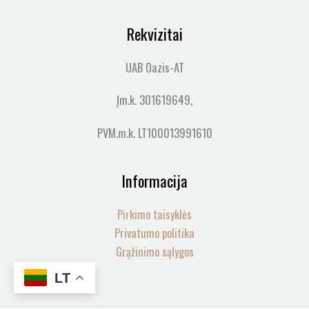
Rekvizitai
UAB Oazis-AT
Įm.k. 301619649,
PVM.m.k. LT100013991610
Informacija
Pirkimo taisyklės
Privatumo politika
Grąžinimo sąlygos
LT