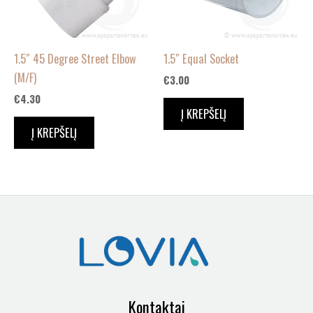
1.5″ 45 Degree Street Elbow
1.5″ Equal Socket
(M/F)
€
3.00
€
4.30
Į KREPŠELĮ
Į KREPŠELĮ
Kontaktai