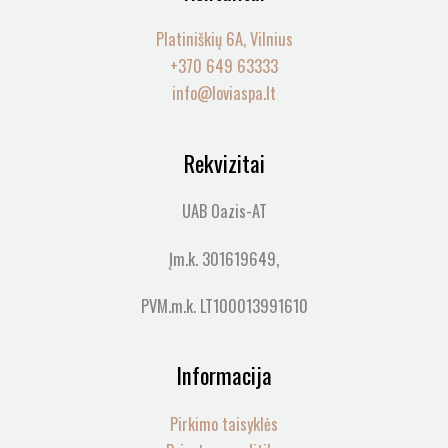
Platiniškių 6A, Vilnius
+370 649 63333
info@loviaspa.lt
Rekvizitai
UAB Oazis-AT
Įm.k. 301619649,
PVM.m.k. LT100013991610
Informacija
Pirkimo taisyklės