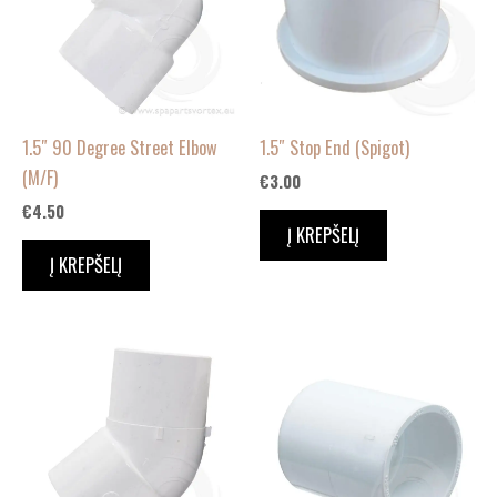
1.5″ 90 Degree Street Elbow
1.5″ Stop End (Spigot)
(M/F)
€
3.00
€
4.50
Į KREPŠELĮ
Į KREPŠELĮ