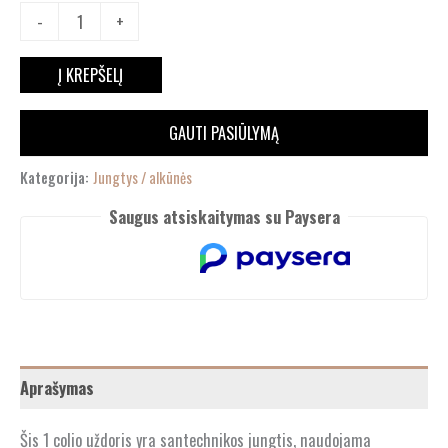
-
+
Į KREPŠELĮ
GAUTI PASIŪLYMĄ
Kategorija:
Jungtys / alkūnės
Saugus atsiskaitymas su Paysera
Aprašymas
Šis 1 colio uždoris yra santechnikos jungtis, naudojama