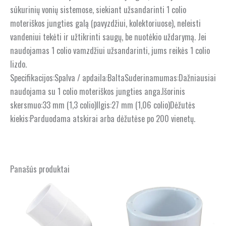
sūkurinių vonių sistemose, siekiant užsandarinti 1 colio
moteriškos jungties galą (pavyzdžiui, kolektoriuose), neleisti
vandeniui tekėti ir užtikrinti saugų, be nuotėkio uždarymą. Jei
naudojamas 1 colio vamzdžiui užsandarinti, jums reikės 1 colio
lizdo.
Specifikacijos:Spalva / apdaila:BaltaSuderinamumas:Dažniausiai
naudojama su 1 colio moteriškos jungties anga.Išorinis
skersmuo:33 mm (1,3 colio)Ilgis:27 mm (1,06 colio)Dėžutės
kiekis:Parduodama atskirai arba dėžutėse po 200 vienetų.
Panašūs produktai