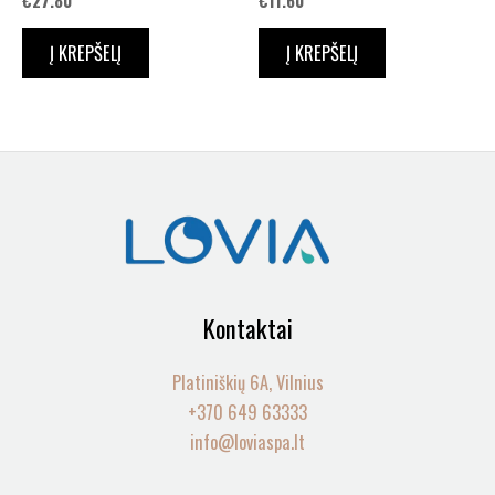
Į KREPŠELĮ
Į KREPŠELĮ
Kontaktai
Platiniškių 6A, Vilnius
+370 649 63333
info@loviaspa.lt