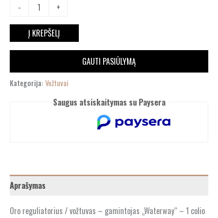
-
+
Į KREPŠELĮ
GAUTI PASIŪLYMĄ
Kategorija:
Vožtuvai
Saugus atsiskaitymas su Paysera
Aprašymas
Oro reguliatorius / vožtuvas – gamintojas „Waterway“ – 1 colio