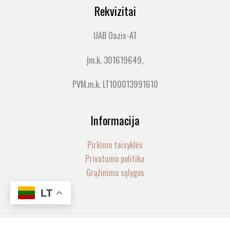
Rekvizitai
UAB Oazis-AT
Įm.k. 301619649,
PVM.m.k. LT100013991610
Informacija
Pirkimo taisyklės
Privatumo politika
Grąžinimo sąlygos
LT
produkto