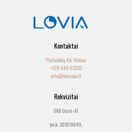
Kontaktai
Platiniškių 6A, Vilnius
+370 649 63333
info@loviaspa.lt
Rekvizitai
UAB Oazis-AT
Įm.k. 301619649,