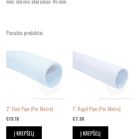
mm; išorinis skersmuo: 45 mm.
Panašūs produktai
2″ Flexi Pipe (Per Metre)
1″ Rigid Pipe (Per Metre)
€
19.10
€
7.30
Į KREPŠELĮ
Į KREPŠELĮ