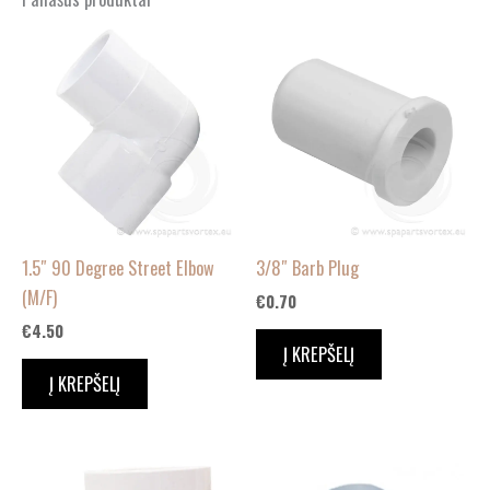
1.5″ 90 Degree Street Elbow
3/8″ Barb Plug
(M/F)
€
0.70
€
4.50
Į KREPŠELĮ
Į KREPŠELĮ