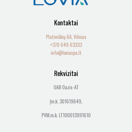
Kontaktai
Platiniškių 6A, Vilnius
+370 649 63333
info@loviaspa.lt
Rekvizitai
UAB Oazis-AT
Įm.k. 301619649,
PVM.m.k. LT100013991610