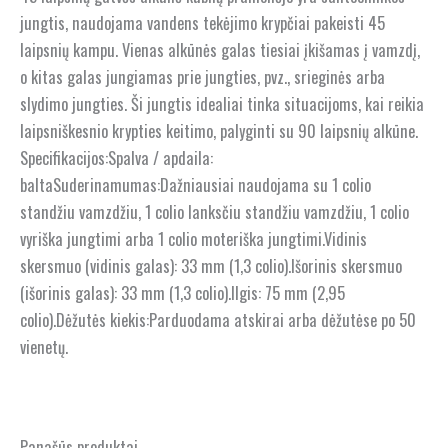
jungtis, naudojama vandens tekėjimo krypčiai pakeisti 45
laipsnių kampu. Vienas alkūnės galas tiesiai įkišamas į vamzdį,
o kitas galas jungiamas prie jungties, pvz., srieginės arba
slydimo jungties. Ši jungtis idealiai tinka situacijoms, kai reikia
laipsniškesnio krypties keitimo, palyginti su 90 laipsnių alkūne.
Specifikacijos:Spalva / apdaila:
baltaSuderinamumas:Dažniausiai naudojama su 1 colio
standžiu vamzdžiu, 1 colio lanksčiu standžiu vamzdžiu, 1 colio
vyriška jungtimi arba 1 colio moteriška jungtimi.Vidinis
skersmuo (vidinis galas): 33 mm (1,3 colio).Išorinis skersmuo
(išorinis galas): 33 mm (1,3 colio).Ilgis: 75 mm (2,95
colio).Dėžutės kiekis:Parduodama atskirai arba dėžutėse po 50
vienetų.
Panašūs produktai