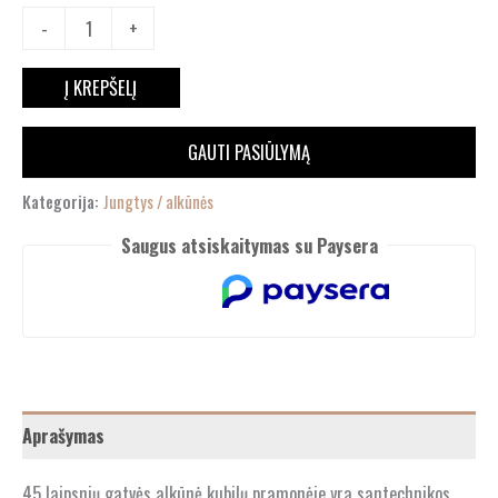
-
+
Į KREPŠELĮ
GAUTI PASIŪLYMĄ
Kategorija:
Jungtys / alkūnės
Saugus atsiskaitymas su Paysera
Aprašymas
45 laipsnių gatvės alkūnė kubilų pramonėje yra santechnikos