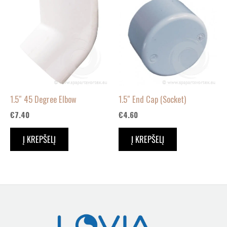
1.5″ 45 Degree Elbow
1.5″ End Cap (Socket)
€
7.40
€
4.60
Į KREPŠELĮ
Į KREPŠELĮ